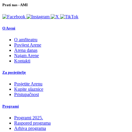
Prati nas - AMI
O Areni
O amfiteatru
Povijest Arene
Arena danas
Najam Arene
Kontakti
Za posjetitelje
Posjetite Arenu
Kupite ulaznice
Pristupačnost
Programi
Programi 2025.
Raspored programa
Arhiva programa