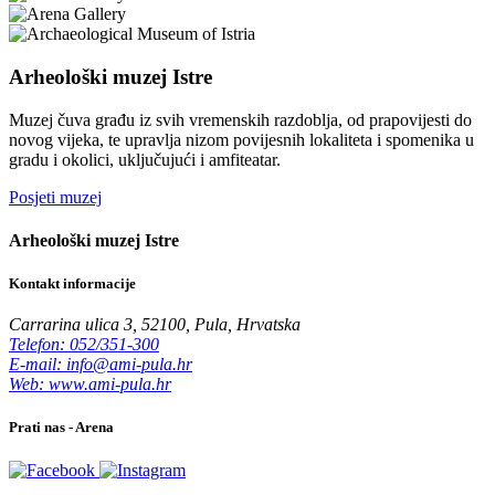
Arheološki muzej Istre
Muzej čuva građu iz svih vremenskih razdoblja, od prapovijesti do
novog vijeka, te upravlja nizom povijesnih lokaliteta i spomenika u
gradu i okolici, uključujući i amfiteatar.
Posjeti muzej
Arheološki muzej Istre
Kontakt informacije
Carrarina ulica 3, 52100, Pula, Hrvatska
Telefon: 052/351-300
E-mail: info@ami-pula.hr
Web: www.ami-pula.hr
Prati nas - Arena