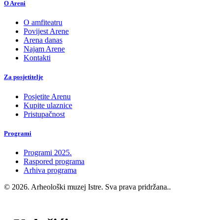
O Areni
O amfiteatru
Povijest Arene
Arena danas
Najam Arene
Kontakti
Za posjetitelje
Posjetite Arenu
Kupite ulaznice
Pristupačnost
Programi
Programi 2025.
Raspored programa
Arhiva programa
© 2026. Arheološki muzej Istre. Sva prava pridržana..