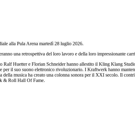
diale alla Pula Arena martedì 28 luglio 2026.
ranno una retrospettiva del loro lavoro e della loro impressionante carri
 Ralf Huetter e Florian Schneider hanno allestito il Kling Klang Studi
le per il suo suono elettronico rivoluzionario. I Kraftwerk hanno mantenu
tica della musica ha creato una colonna sonora per il XXI secolo. Il con
ock & Roll Hall Of Fame.