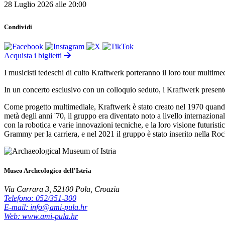
28 Luglio 2026 alle 20:00
Condividi
Acquista i biglietti
I musicisti tedeschi di culto Kraftwerk porteranno il loro tour multime
In un concerto esclusivo con un colloquio seduto, i Kraftwerk presente
Come progetto multimediale, Kraftwerk è stato creato nel 1970 quando
metà degli anni '70, il gruppo era diventato noto a livello internaziona
con la robotica e varie innovazioni tecniche, e la loro visione futuris
Grammy per la carriera, e nel 2021 il gruppo è stato inserito nella R
Museo Archeologico dell'Istria
Via Carrara 3, 52100 Pola, Croazia
Telefono: 052/351-300
E-mail: info@ami-pula.hr
Web: www.ami-pula.hr